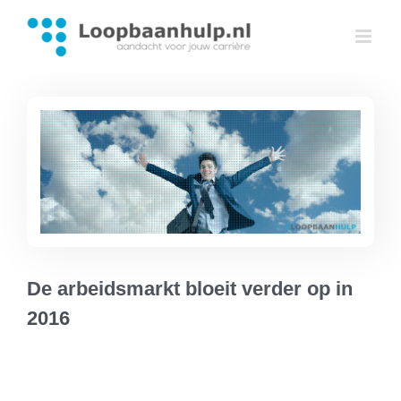
Ga
naar
inhoud
De arbeidsmarkt bloeit verder op in
2016
De arbeidsmarkt bloeit
verder op in 2016