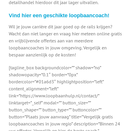
detailhandel hierdoor dit jaar lager uitvallen.
Vind hier een geschikte loopbaancoach!
Wil je jouw carrière dit jaar goed op de rails krijgen?
Wacht dan niet langer en vraag hier meteen online gratis
en vrijblijvende offertes aan van meerdere
loopbaancoaches in jouw omgeving. Vergelijk en
bespaar aanzienlijk op de kosten!
[tagline_box backgroundcolor=”” shadow=”no”
shadowopacity=”0.1″ border=”0px”
bordercolor=”#01a6d3″ highlightposition=”left”
content_alignment=”left”
link=”https://www.loopbaanhulp.nl/contact/”
linktarget=”_self” modal=”” button_size=””
button_shape=”” button_type=”” buttoncolor=””
button=”Plaats jouw aanvraag” title=”Vergelijk gratis
loopbaancoaches in jouw regio” description=”Binnen 24
uur offertes. Vergelijk en kies de beste coach.”