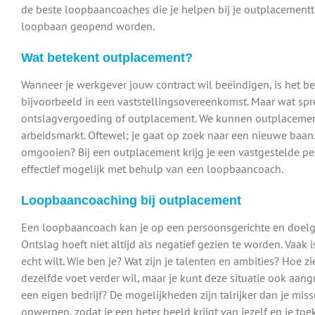
de beste loopbaancoaches die je helpen bij je outplacement
loopbaan geopend worden.
Wat betekent outplacement?
Wanneer je werkgever jouw contract wil beëindigen, is het b
bijvoorbeeld in een vaststellingsovereenkomst. Maar wat spre
ontslagvergoeding of outplacement. We kunnen outplacement
arbeidsmarkt. Oftewel; je gaat op zoek naar een nieuwe baan. 
omgooien? Bij een outplacement krijg je een vastgestelde pe
effectief mogelijk met behulp van een loopbaancoach.
Loopbaancoaching bij outplacement
Een loopbaancoach kan je op een persoonsgerichte en doelgeri
Ontslag hoeft niet altijd als negatief gezien te worden. Vaak 
echt wilt. Wie ben je? Wat zijn je talenten en ambities? Hoe z
dezelfde voet verder wil, maar je kunt deze situatie ook aang
een eigen bedrijf? De mogelijkheden zijn talrijker dan je mi
opwerpen, zodat je een beter beeld krijgt van jezelf en je t