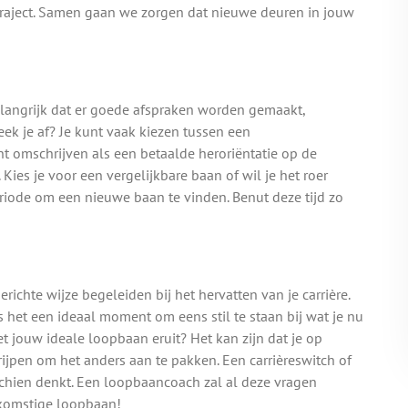
traject. Samen gaan we zorgen dat nieuwe deuren in jouw
elangrijk dat er goede afspraken worden gemaakt,
ek je af? Je kunt vaak kiezen tussen een
 omschrijven als een betaalde heroriëntatie op de
Kies je voor een vergelijkbare baan of wil je het roer
riode om een nieuwe baan te vinden. Benut deze tijd zo
chte wijze begeleiden bij het hervatten van je carrière.
is het een ideaal moment om eens stil te staan bij wat je nu
iet jouw ideale loopbaan eruit? Het kan zijn dat je op
rijpen om het anders aan te pakken. Een carrièreswitch of
sschien denkt. Een loopbaancoach zal al deze vragen
oekomstige loopbaan!