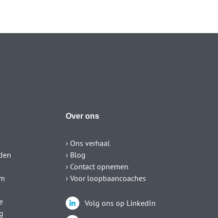
Over ons
› Ons verhaal
den
› Blog
› Contact opnemen
um
› Voor loopbaancoaches
e
Volg ons op LinkedIn
g