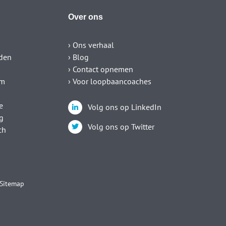
Over ons
› Ons verhaal
den
› Blog
› Contact opnemen
um
› Voor loopbaancoaches
e
Volg ons op LinkedIn
g
Volg ons op Twitter
ch
Sitemap