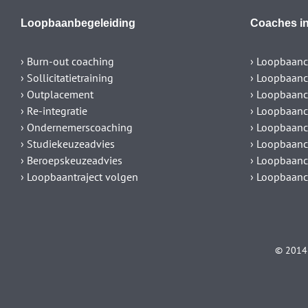
Loopbaanbegeleiding
Coaches in
› Burn-out coaching
› Loopbaanc
› Sollicitatietraining
› Loopbaanc
› Outplacement
› Loopbaanc
› Re-integratie
› Loopbaan
› Ondernemerscoaching
› Loopbaanc
› Studiekeuzeadvies
› Loopbaanc
› Beroepskeuzeadvies
› Loopbaanc
› Loopbaantraject volgen
› Loopbaanc
© 2014