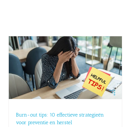
Symptomen burn-out man
Burn-out
Burn-out tips: 10 effectieve strategieën
voor preventie en herstel