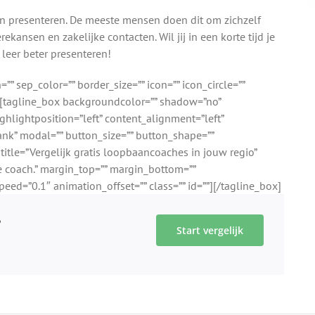
eren presenteren. De meeste mensen doen dit om zichzelf
rekansen en zakelijke contacten. Wil jij in een korte tijd je
leer beter presenteren!
 sep_color=”” border_size=”” icon=”” icon_circle=””
””][tagline_box backgroundcolor=”” shadow=”no”
lightposition=”left” content_alignment=”left”
ank” modal=”” button_size=”” button_shape=””
title=”Vergelijk gratis loopbaancoaches in jouw regio”
te coach.” margin_top=”” margin_bottom=””
ed=”0.1″ animation_offset=”” class=”” id=””][/tagline_box]
?
Start vergelijk