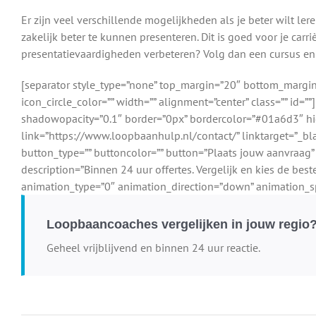
Er zijn veel verschillende mogelijkheden als je beter wilt l
zakelijk beter te kunnen presenteren. Dit is goed voor je carriè
presentatievaardigheden verbeteren? Volg dan een cursus en 
[separator style_type=”none” top_margin=”20″ bottom_margin=””
icon_circle_color=”” width=”” alignment=”center” class=”” id=
shadowopacity=”0.1″ border=”0px” bordercolor=”#01a6d3″ high
link=”https://www.loopbaanhulp.nl/contact/” linktarget=”_bl
button_type=”” buttoncolor=”” button=”Plaats jouw aanvraag” 
description=”Binnen 24 uur offertes. Vergelijk en kies de bes
animation_type=”0″ animation_direction=”down” animation_spe
Loopbaancoaches vergelijken in jouw regio
Geheel vrijblijvend en binnen 24 uur reactie.