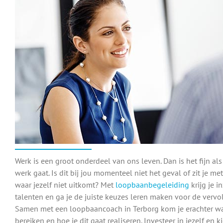
Werk is een groot onderdeel van ons leven. Dan is het fijn als
werk gaat. Is dit bij jou momenteel niet het geval of zit je 
waar jezelf niet uitkomt? Met
loopbaanbegeleiding
krijg je i
talenten en ga je de juiste keuzes leren maken voor de vervo
Samen met een loopbaancoach in Terborg kom je erachter wat 
bereiken en hoe je dit gaat realiseren. Investeer in jezelf en 