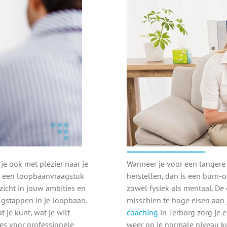
 je ook met plezier naar je
Wanneer je voor een langere p
met een loopbaanvraagstuk
herstellen, dan is een burn-o
nzicht in jouw ambities en
zowel fysiek als mentaal. De 
lgstappen in je loopbaan.
misschien te hoge eisen aan je
je kunt, wat je wilt
coaching
in Terborg zorg je er
kies voor professionele
weer op je normale niveau ku