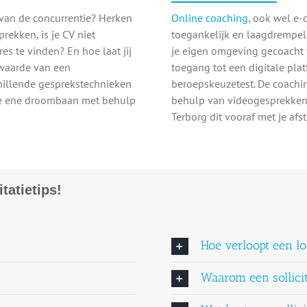
n van de concurrentie? Herken
Online coaching
, ook wel e-
prekken, is je CV niet
toegankelijk en laagdrempelig
es te vinden? En hoe laat jij
je eigen omgeving gecoacht 
rwaarde van een
toegang tot een digitale pla
schillende gesprekstechnieken
beroepskeuzetest. De coachin
ie ene droombaan met behulp
behulp van videogesprekken 
Terborg dit vooraf met je af
tatietips!
Hoe verloopt een l
Waarom een sollicit