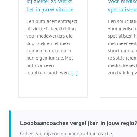
bij ziekte: zo werkt
voor medis
het in jouw situatie
specialisten
Een outplacementtraject
Een sollicitat
bij ziekte is begeleiding
voor medisch
voor medewerkers die
specialisten 
door ziekte niet meer
met meer ver
kunnen terugkeren in
structuur en 
hun eigen functie. Met
te solliciteren
hulp van een
medische sect
loopbaancoach werk
[...]
zo’n training 
Loopbaancoaches vergelijken in jouw regio
Geheel vrijblijvend en binnen 24 uur reactie.