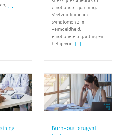
en,
[...]
emotionele spanning.
Veelvoorkomende
symptomen zijn
vermoeidheid,
emotionele uitputting en
het gevoel
[...]
-out terugval
rkennen en
oorkomen
Burn-out
raining
Burn-out terugval