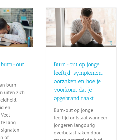
-out op jonge
ijd: symptomen,
aken en hoe je
rkomt dat je
ebrand raakt
Burn-out
 burn-out
Burn-out op jonge
leeftijd: symptomen,
oorzaken en hoe je
an burn-
voorkomt dat je
n uiten zich
opgebrand raakt
eidheid,
id en
Burn-out op jonge
 Veel
leeftijd ontstaat wanneer
te lang
jongeren langdurig
 signalen
overbelast raken door
n of
stress, prestatiedruk of