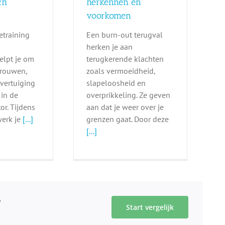
ch
herkennen en
voorkomen
ietraining
Een burn-out terugval
herken je aan
helpt je om
terugkerende klachten
trouwen,
zoals vermoeidheid,
overtuiging
slapeloosheid en
 in de
overprikkeling. Ze geven
or. Tijdens
aan dat je weer over je
werk je
[...]
grenzen gaat. Door deze
[...]
?
Start vergelijk