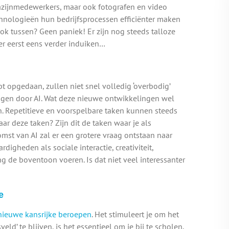
zijnmedewerkers, maar ook fotografen en video
hnologieën hun bedrijfsprocessen efficiënter maken
ook tussen? Geen paniek! Er zijn nog steeds talloze
er eerst eens verder induiken…
t opgedaan, zullen niet snel volledig ‘overbodig’
angen door AI. Wat deze nieuwe ontwikkelingen wel
. Repetitieve en voorspelbare taken kunnen steeds
ar deze taken? Zijn dit de taken waar je als
omst van AI zal er een grotere vraag ontstaan naar
digheden als sociale interactie, creativiteit,
g de boventoon voeren. Is dat niet veel interessanter
e
nieuwe kansrijke beroepen
. Het stimuleert je om het
eld’ te blijven, is het essentieel om je bij te scholen,