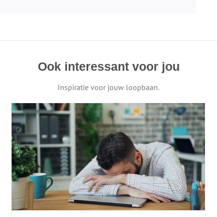
Ook interessant voor jou
Inspiratie voor jouw loopbaan.
Burn-out op jonge leeftijd: symptomen,
oorzaken en hoe je voorkomt dat je
opgebrand raakt
Burn-out