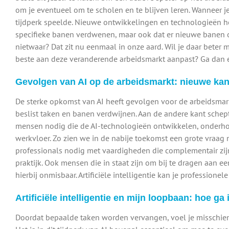
om je eventueel om te scholen en te blijven leren. Wanneer je 
tijdperk speelde. Nieuwe ontwikkelingen en technologieën h
specifieke banen verdwenen, maar ook dat er nieuwe banen o
nietwaar? Dat zit nu eenmaal in onze aard. Wil je daar beter
beste aan deze veranderende arbeidsmarkt aanpast? Ga dan
Gevolgen van AI op de arbeidsmarkt: nieuwe ka
De sterke opkomst van AI heeft gevolgen voor de arbeidsmarkt
beslist taken en banen verdwijnen. Aan de andere kant schep
mensen nodig die de AI-technologieën ontwikkelen, onderho
werkvloer. Zo zien we in de nabije toekomst een grote vraag n
professionals nodig met vaardigheden die complementair zijn
praktijk. Ook mensen die in staat zijn om bij te dragen aan e
hierbij onmisbaar. Artificiële intelligentie kan je professionel
Artificiële intelligentie en mijn loopbaan: hoe g
Doordat bepaalde taken worden vervangen, voel je misschien