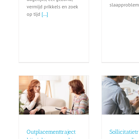
slaapproblem
vermijd prikkels en zoek
op tijd
[...]
t bij
Sollicitatietraining
Burn
et in
voor medisch
he
specialisten
v
Sollicitatietraining
Outplacementtraject
Sollicitatiet