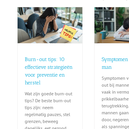
Burn
 10
leeft
gieën
Symptomen burn-out
oorz
 en
man
voo
Burn-out
opg
Burn-out tips: 10
Symptomen
effectieve strategieën
man
voor preventie en
Symptomen v
herstel
out bij manne
vaak in vermo
Wat zijn goede burn-out
prikkelbaarhe
tips? De beste burn-out
terugtrekking.
tips zijn: neem
mannen gaan 
regelmatig pauzes, stel
door, negeren
grenzen, beweeg
als spanninge
dagelijks, eet gezond,