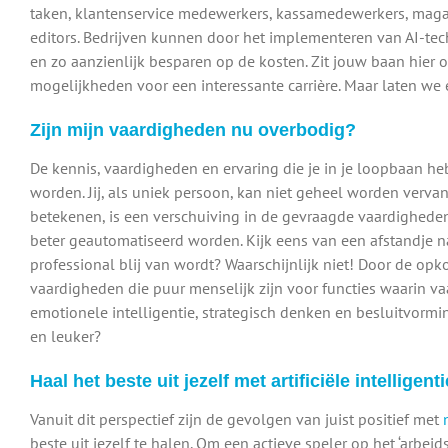
taken, klantenservice medewerkers, kassamedewerkers, maga
editors. Bedrijven kunnen door het implementeren van AI-tec
en zo aanzienlijk besparen op de kosten. Zit jouw baan hier 
mogelijkheden voor een interessante carrière. Maar laten we 
Zijn mijn vaardigheden nu overbodig?
De kennis, vaardigheden en ervaring die je in je loopbaan heb
worden. Jij, als uniek persoon, kan niet geheel worden verv
betekenen, is een verschuiving in de gevraagde vaardigheden
beter geautomatiseerd worden. Kijk eens van een afstandje na
professional blij van wordt? Waarschijnlijk niet! Door de opk
vaardigheden die puur menselijk zijn voor functies waarin vaar
emotionele intelligentie, strategisch denken en besluitvormin
en leuker?
Haal het beste uit jezelf met artificiële intelligenti
Vanuit dit perspectief zijn de gevolgen van juist positief met
beste uit jezelf te halen. Om een actieve speler op het ‘arbeidsv