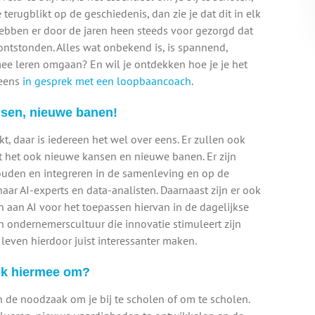
terugblikt op de geschiedenis, dan zie je dat dit in elk
ebben er door de jaren heen steeds voor gezorgd dat
ntstonden. Alles wat onbekend is, is spannend,
 mee leren omgaan? En wil je ontdekken hoe je je het
 eens
in gesprek met een loopbaancoach
.
nsen, nieuwe banen!
, daar is iedereen het wel over eens. Er zullen ook
t het ook nieuwe kansen en nieuwe banen. Er zijn
uden en integreren in de samenleving en op de
aar AI-experts en data-analisten. Daarnaast zijn er ook
 aan AI voor het toepassen hiervan in de dagelijkse
en ondernemerscultuur die innovatie stimuleert zijn
e leven hierdoor juist interessanter maken.
a ik hiermee om?
 de noodzaak om je bij te scholen of om te scholen.